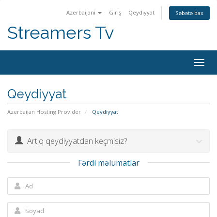
Azerbaijani
Giriş
Qeydiyyat
Səbətə bax
Streamers Tv
Togg
navig
Qeydiyyat
Azerbaijan Hosting Provider
Qeydiyyat
Artıq qeydiyyatdan keçmisiz?
Fərdi məlumatlar