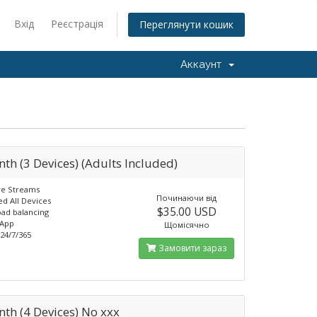
Вхід
Реєстрація
Переглянути кошик
Аккаунт
th (3 Devices) (Adults Included)
ve Streams
Починаючи від
d All Devices
$35.00 USD
ad balancing
 App
Щомісячно
24/7/365
Замовити зараз
th (4 Devices) No xxx