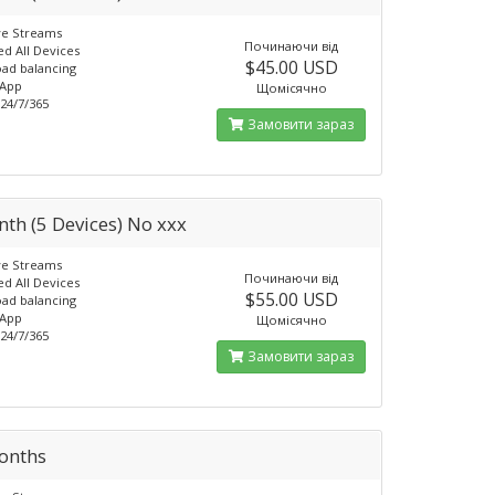
ve Streams
Починаючи від
d All Devices
$45.00 USD
ad balancing
 App
Щомісячно
24/7/365
Замовити зараз
th (5 Devices) No xxx
ve Streams
Починаючи від
d All Devices
$55.00 USD
ad balancing
 App
Щомісячно
24/7/365
Замовити зараз
onths