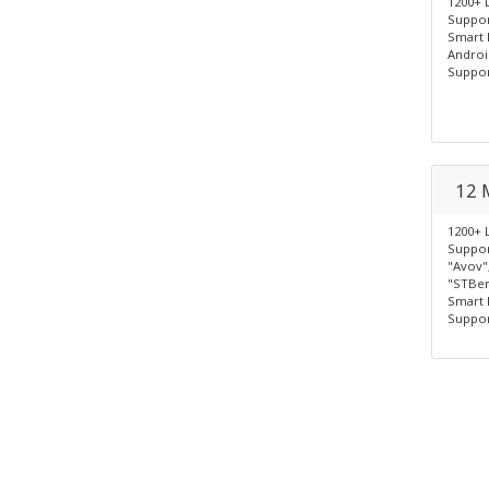
1200+ 
Suppor
Smart 
Androi
Suppor
12 
1200+ 
Suppor
"Avov"
"STBem
Smart 
Suppor