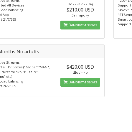
Live Streams
1200+ Li
Починаючи від
ted All Devices
Support 
$210.00 USD
Load balancing
"Avov", 
d App
"STBemu
За півроку
t 24/7/365
Smart Lo
Support 
Замовити зараз
Months No adults
Live Streams
$420.00 USD
t all TV Boxes ("Global" “MAG",
, "Dreamlink", "BuzzTV",
Щорічно
u” etc)
Load balancing
Замовити зараз
t 24/7/365