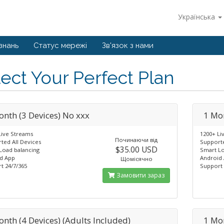
Українська
знань
Статус мережі
Зв'язок з нами
ect Your Perfect Plan
onth (3 Devices) No xxx
1 Mon
Live Streams
1200+ Li
Починаючи від
ted All Devices
Supporte
$35.00 USD
Load balancing
Smart Lo
d App
Android
Щомісячно
t 24/7/365
Support 
Замовити зараз
onth (4 Devices) (Adults Included)
1 Mon