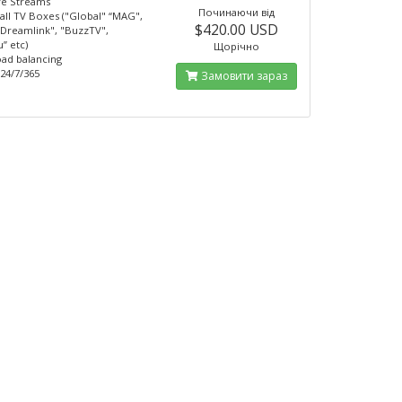
ve Streams
Починаючи від
all TV Boxes ("Global" “MAG",
$420.00 USD
"Dreamlink", "BuzzTV",
” etc)
Щорічно
ad balancing
24/7/365
Замовити зараз