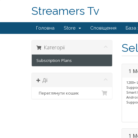
Streamers Tv
Головна
Store
Сповіщення
База 
Sel
Категорії
Subscription Plans
1 M
Дії
1200+ 
Suppor
Smart 
Переглянути кошик
Androi
Suppor
1 M