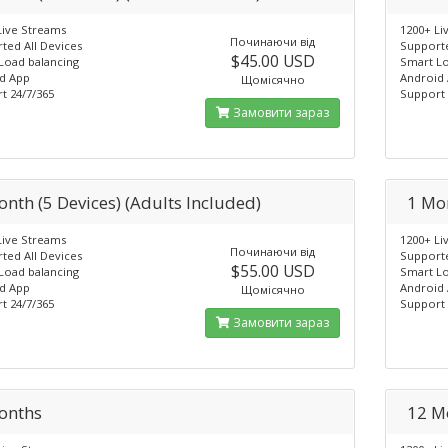
Live Streams
1200+ Li
Починаючи від
ted All Devices
Supporte
$45.00 USD
Load balancing
Smart Lo
d App
Android
Щомісячно
t 24/7/365
Support 
Замовити зараз
onth (5 Devices) (Adults Included)
1 Mon
Live Streams
1200+ Li
Починаючи від
ted All Devices
Supporte
$55.00 USD
Load balancing
Smart Lo
d App
Android
Щомісячно
t 24/7/365
Support 
Замовити зараз
onths
12 M