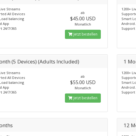
Live Streams
1200+ Li
ab
ted All Devices
Supporte
$45.00 USD
Load balancing
Smart Lo
d App
Android
Monatlich
t 24/7/365
Support 
Jetzt bestellen
onth (5 Devices) (Adults Included)
1 Mon
Live Streams
1200+ Li
ab
ted All Devices
Supporte
$55.00 USD
Load balancing
Smart Lo
d App
Android
Monatlich
t 24/7/365
Support 
Jetzt bestellen
onths
12 M