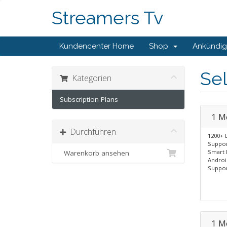
Streamers Tv
Kundencenter Home
Shop
Ankündi
Sel
Kategorien
Subscription Plans
1 M
Durchführen
1200+ 
Suppor
Smart 
Warenkorb ansehen
Androi
Suppor
1 M