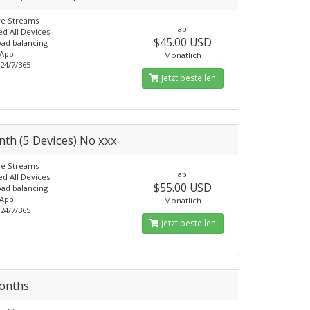
ve Streams
ab
d All Devices
$45.00 USD
ad balancing
 App
Monatlich
24/7/365
Jetzt bestellen
th (5 Devices) No xxx
ve Streams
ab
d All Devices
$55.00 USD
ad balancing
 App
Monatlich
24/7/365
Jetzt bestellen
onths