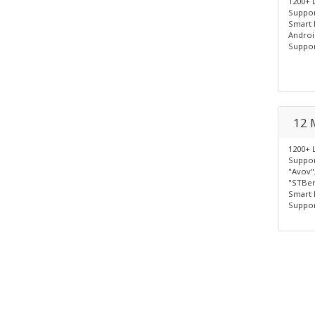
1200+ 
Suppor
Smart 
Androi
Suppor
12 
1200+ 
Suppor
"Avov"
"STBem
Smart 
Suppor