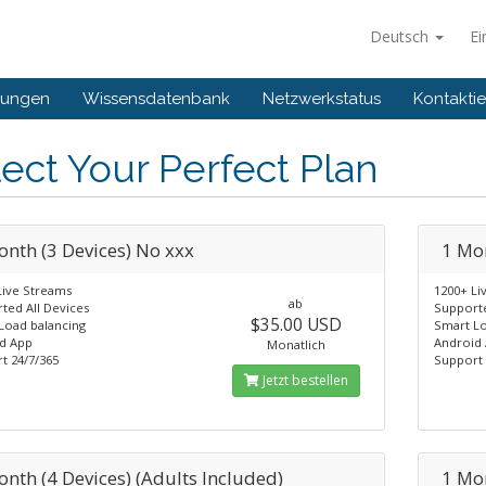
Deutsch
Ei
gungen
Wissensdatenbank
Netzwerkstatus
Kontaktie
ect Your Perfect Plan
onth (3 Devices) No xxx
1 Mon
Live Streams
1200+ Li
ab
ted All Devices
Supporte
$35.00 USD
Load balancing
Smart Lo
d App
Android
Monatlich
t 24/7/365
Support 
Jetzt bestellen
onth (4 Devices) (Adults Included)
1 Mon