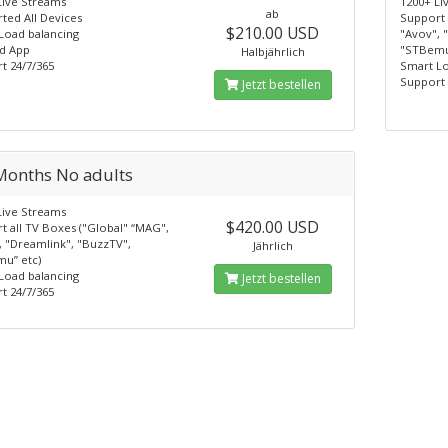
Live Streams
1200+ Li
ab
ted All Devices
Support 
$210.00 USD
Load balancing
"Avov", 
d App
"STBemu
Halbjährlich
t 24/7/365
Smart Lo
Support 
Jetzt bestellen
Months No adults
Live Streams
$420.00 USD
t all TV Boxes ("Global" “MAG",
, "Dreamlink", "BuzzTV",
Jährlich
u” etc)
Load balancing
Jetzt bestellen
t 24/7/365