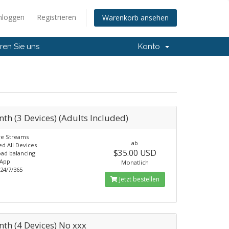
nloggen
Registrieren
Warenkorb ansehen
ren Sie uns
Konto
th (3 Devices) (Adults Included)
ve Streams
ab
d All Devices
$35.00 USD
ad balancing
 App
Monatlich
24/7/365
Jetzt bestellen
th (4 Devices) No xxx