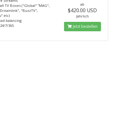
ve Streams
ab
all TV Boxes ("Global" “MAG",
$420.00 USD
"Dreamlink", "BuzzTV",
” etc)
Jährlich
ad balancing
24/7/365
Jetzt bestellen