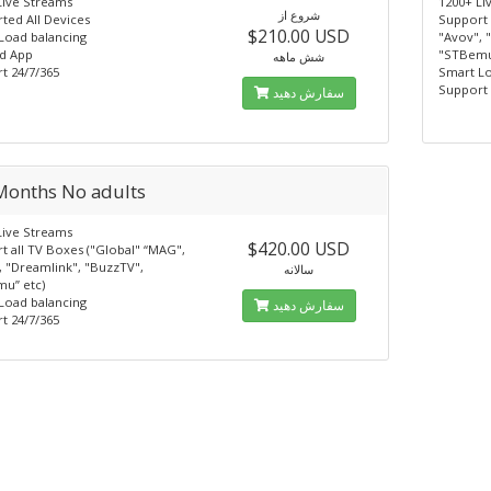
Live Streams
1200+ Li
شروع از
ted All Devices
Support 
$210.00 USD
Load balancing
"Avov", 
d App
"STBemu
شش ماهه
t 24/7/365
Smart Lo
Support 
سفارش دهید
Months No adults
Live Streams
$420.00 USD
t all TV Boxes ("Global" “MAG",
, "Dreamlink", "BuzzTV",
سالانه
u” etc)
Load balancing
سفارش دهید
t 24/7/365