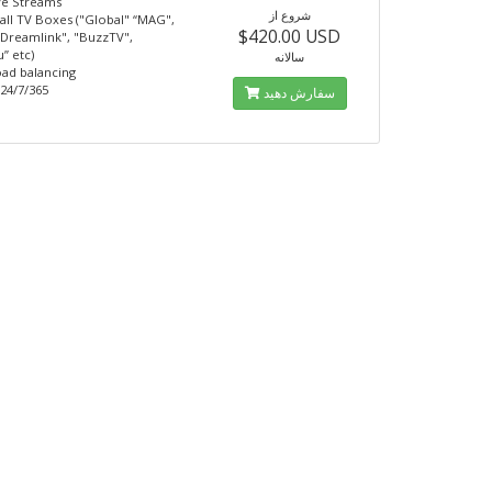
ve Streams
شروع از
all TV Boxes ("Global" “MAG",
$420.00 USD
"Dreamlink", "BuzzTV",
” etc)
سالانه
ad balancing
24/7/365
سفارش دهید