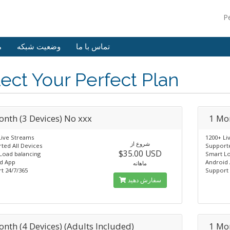
P
تماس با ما
وضعیت شبکه
م
ect Your Perfect Plan
onth (3 Devices) No xxx
1 Mon
Live Streams
1200+ Li
شروع از
ted All Devices
Supporte
$35.00 USD
Load balancing
Smart Lo
d App
Android
ماهانه
t 24/7/365
Support 
سفارش دهید
onth (4 Devices) (Adults Included)
1 Mon