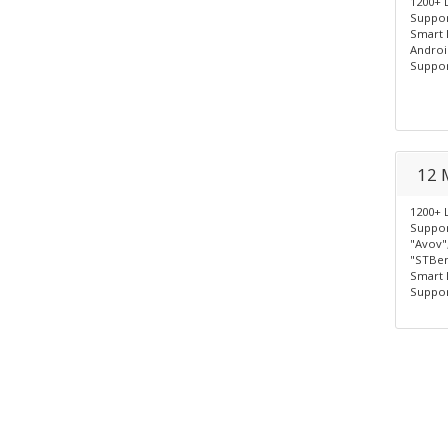
1200+ 
Suppor
Smart 
Androi
Suppor
12 
1200+ 
Suppor
"Avov"
"STBem
Smart 
Suppor