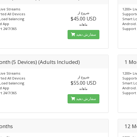
Live Streams
1200+ Li
شروع از
ted All Devices
Supporte
$45.00 USD
Load balancing
Smart Lo
d App
Android
ماهانه
t 24/7/365
Support 
سفارش دهید
onth (5 Devices) (Adults Included)
1 Mon
Live Streams
1200+ Li
شروع از
ted All Devices
Supporte
$55.00 USD
Load balancing
Smart Lo
d App
Android
ماهانه
t 24/7/365
Support 
سفارش دهید
onths
12 M