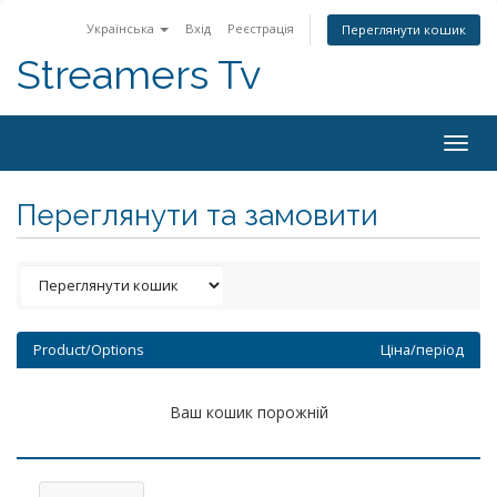
Українська
Вхід
Реєстрація
Переглянути кошик
Streamers Tv
Togg
navig
Переглянути та замовити
Product/Options
Ціна/період
Ваш кошик порожній